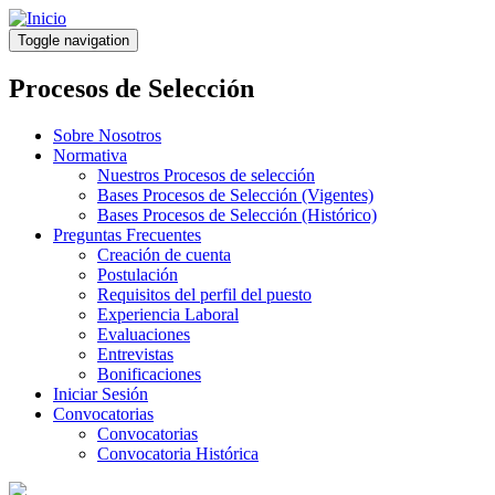
Pasar
al
Toggle navigation
contenido
principal
Procesos de Selección
Sobre Nosotros
Normativa
Nuestros Procesos de selección
Bases Procesos de Selección (Vigentes)
Bases Procesos de Selección (Histórico)
Preguntas Frecuentes
Creación de cuenta
Postulación
Requisitos del perfil del puesto
Experiencia Laboral
Evaluaciones
Entrevistas
Bonificaciones
Iniciar Sesión
Convocatorias
Convocatorias
Convocatoria Histórica