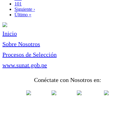
Page
101
Siguiente
Siguiente ›
página
Última
Último »
página
Inicio
Sobre Nosotros
Procesos de Selección
www.sunat.gob.pe
Conéctate con Nosotros en: