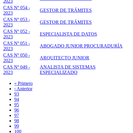
2023
CAS Nº 054 -
GESTOR DE TRÁMITES
2023
CAS Nº 053 -
GESTOR DE TRÁMITES
2023
CAS Nº 052 -
ESPECIALISTA DE DATOS
2023
CAS Nº 051 -
ABOGADO JUNIOR PROCURADURÍA
2023
CAS Nº 050 -
ARQUITECTO JUNIOR
2023
CAS Nº 049 -
ANALISTA DE SISTEMAS
2023
ESPECIALIZADO
Primera
« Primero
página
Página
‹ Anterior
Paginación
anterior
Page
93
Page
94
Page
95
Page
96
Página
97
actual
Page
98
Page
99
Page
100