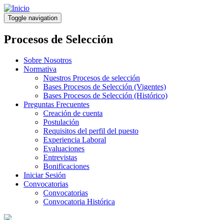
Pasar
al
Toggle navigation
contenido
principal
Procesos de Selección
Sobre Nosotros
Normativa
Nuestros Procesos de selección
Bases Procesos de Selección (Vigentes)
Bases Procesos de Selección (Histórico)
Preguntas Frecuentes
Creación de cuenta
Postulación
Requisitos del perfil del puesto
Experiencia Laboral
Evaluaciones
Entrevistas
Bonificaciones
Iniciar Sesión
Convocatorias
Convocatorias
Convocatoria Histórica