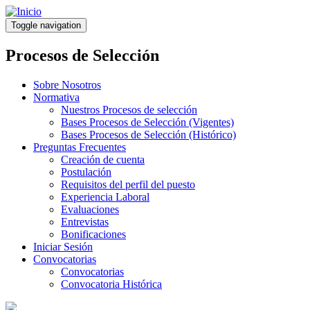
Pasar
al
Toggle navigation
contenido
principal
Procesos de Selección
Sobre Nosotros
Normativa
Nuestros Procesos de selección
Bases Procesos de Selección (Vigentes)
Bases Procesos de Selección (Histórico)
Preguntas Frecuentes
Creación de cuenta
Postulación
Requisitos del perfil del puesto
Experiencia Laboral
Evaluaciones
Entrevistas
Bonificaciones
Iniciar Sesión
Convocatorias
Convocatorias
Convocatoria Histórica