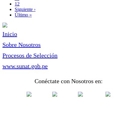
Page
12
Siguiente
Siguiente ›
página
Última
Último »
página
Inicio
Sobre Nosotros
Procesos de Selección
www.sunat.gob.pe
Conéctate con Nosotros en: