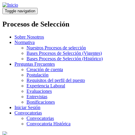
Pasar
al
Toggle navigation
contenido
principal
Procesos de Selección
Sobre Nosotros
Normativa
Nuestros Procesos de selección
Bases Procesos de Selección (Vigentes)
Bases Procesos de Selección (Histórico)
Preguntas Frecuentes
Creación de cuenta
Postulación
Requisitos del perfil del puesto
Experiencia Laboral
Evaluaciones
Entrevistas
Bonificaciones
Iniciar Sesión
Convocatorias
Convocatorias
Convocatoria Histórica