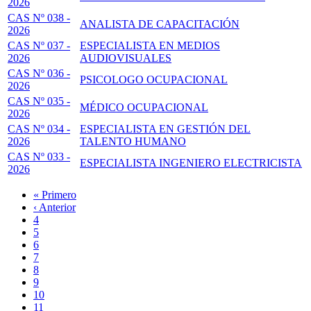
2026
CAS Nº 038 -
ANALISTA DE CAPACITACIÓN
2026
CAS Nº 037 -
ESPECIALISTA EN MEDIOS
2026
AUDIOVISUALES
CAS Nº 036 -
PSICOLOGO OCUPACIONAL
2026
CAS Nº 035 -
MÉDICO OCUPACIONAL
2026
CAS Nº 034 -
ESPECIALISTA EN GESTIÓN DEL
2026
TALENTO HUMANO
CAS Nº 033 -
ESPECIALISTA INGENIERO ELECTRICISTA
2026
Primera
« Primero
página
Página
‹ Anterior
Paginación
anterior
Page
4
Page
5
Page
6
Page
7
Página
8
actual
Page
9
Page
10
Page
11