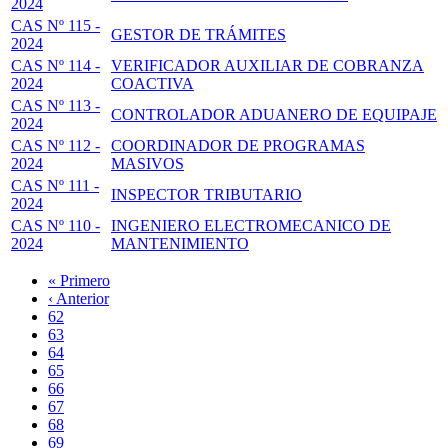
2024
CAS Nº 115 -
GESTOR DE TRÁMITES
2024
CAS Nº 114 -
VERIFICADOR AUXILIAR DE COBRANZA
2024
COACTIVA
CAS Nº 113 -
CONTROLADOR ADUANERO DE EQUIPAJE
2024
CAS Nº 112 -
COORDINADOR DE PROGRAMAS
2024
MASIVOS
CAS Nº 111 -
INSPECTOR TRIBUTARIO
2024
CAS Nº 110 -
INGENIERO ELECTROMECANICO DE
2024
MANTENIMIENTO
Primera
« Primero
página
Página
‹ Anterior
Paginación
anterior
Page
62
Page
63
Page
64
Page
65
Página
66
actual
Page
67
Page
68
Page
69