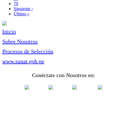
Page
70
Siguiente
Siguiente ›
página
Última
Último »
página
Inicio
Sobre Nosotros
Procesos de Selección
www.sunat.gob.pe
Conéctate con Nosotros en: