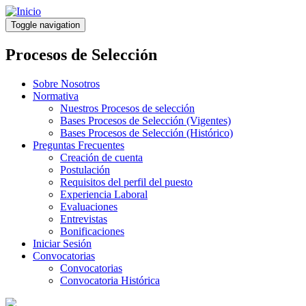
Pasar
al
Toggle navigation
contenido
principal
Procesos de Selección
Sobre Nosotros
Normativa
Nuestros Procesos de selección
Bases Procesos de Selección (Vigentes)
Bases Procesos de Selección (Histórico)
Preguntas Frecuentes
Creación de cuenta
Postulación
Requisitos del perfil del puesto
Experiencia Laboral
Evaluaciones
Entrevistas
Bonificaciones
Iniciar Sesión
Convocatorias
Convocatorias
Convocatoria Histórica