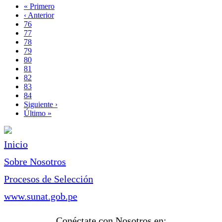
Primera
« Primero
página
Página
‹ Anterior
Paginación
anterior
Page
76
Page
77
Page
78
Page
79
Página
80
actual
Page
81
Page
82
Page
83
Page
84
Siguiente
Siguiente ›
página
Última
Último »
página
Inicio
Sobre Nosotros
Procesos de Selección
www.sunat.gob.pe
Conéctate con Nosotros en: