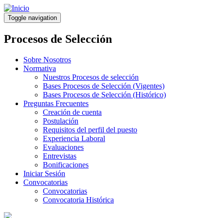
Pasar
al
Toggle navigation
contenido
principal
Procesos de Selección
Sobre Nosotros
Normativa
Nuestros Procesos de selección
Bases Procesos de Selección (Vigentes)
Bases Procesos de Selección (Histórico)
Preguntas Frecuentes
Creación de cuenta
Postulación
Requisitos del perfil del puesto
Experiencia Laboral
Evaluaciones
Entrevistas
Bonificaciones
Iniciar Sesión
Convocatorias
Convocatorias
Convocatoria Histórica