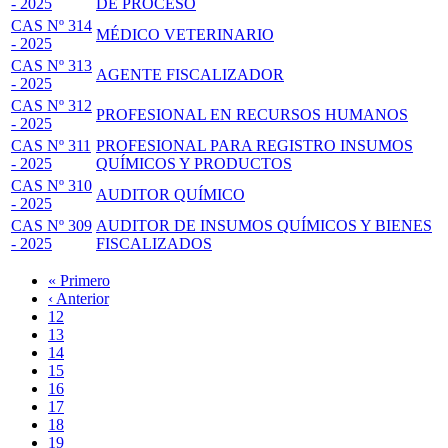
- 2025
DE PROCESO
CAS Nº 314
MÉDICO VETERINARIO
- 2025
CAS Nº 313
AGENTE FISCALIZADOR
- 2025
CAS Nº 312
PROFESIONAL EN RECURSOS HUMANOS
- 2025
CAS Nº 311
PROFESIONAL PARA REGISTRO INSUMOS
- 2025
QUÍMICOS Y PRODUCTOS
CAS Nº 310
AUDITOR QUÍMICO
- 2025
CAS Nº 309
AUDITOR DE INSUMOS QUÍMICOS Y BIENES
- 2025
FISCALIZADOS
Primera
« Primero
página
Página
‹ Anterior
Paginación
anterior
Page
12
Page
13
Page
14
Page
15
Página
16
actual
Page
17
Page
18
Page
19