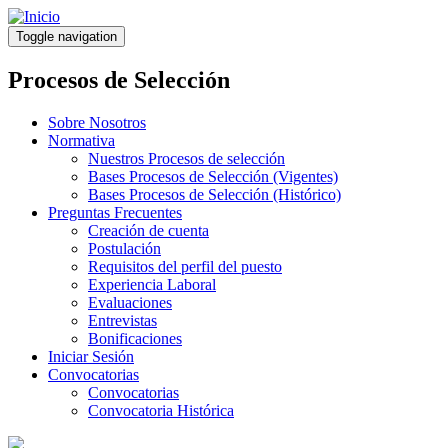
Pasar
al
Toggle navigation
contenido
principal
Procesos de Selección
Sobre Nosotros
Normativa
Nuestros Procesos de selección
Bases Procesos de Selección (Vigentes)
Bases Procesos de Selección (Histórico)
Preguntas Frecuentes
Creación de cuenta
Postulación
Requisitos del perfil del puesto
Experiencia Laboral
Evaluaciones
Entrevistas
Bonificaciones
Iniciar Sesión
Convocatorias
Convocatorias
Convocatoria Histórica