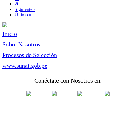
Page
20
Siguiente
Siguiente ›
página
Última
Último »
página
Inicio
Sobre Nosotros
Procesos de Selección
www.sunat.gob.pe
Conéctate con Nosotros en: