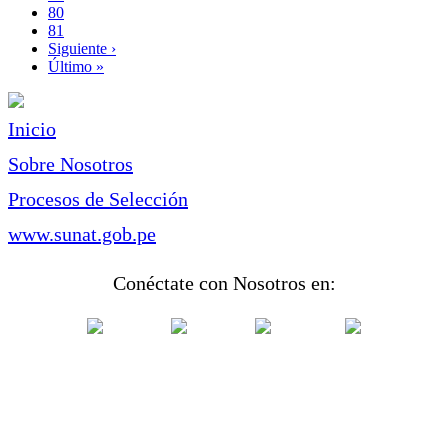
Page
80
Page
81
Siguiente
Siguiente ›
página
Última
Último »
página
Inicio
Sobre Nosotros
Procesos de Selección
www.sunat.gob.pe
Conéctate con Nosotros en: