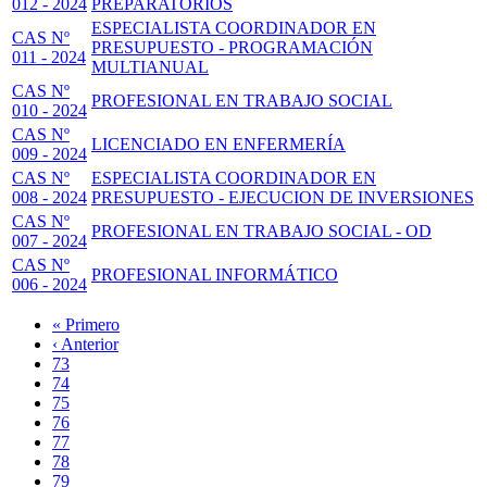
012 - 2024
PREPARATORIOS
ESPECIALISTA COORDINADOR EN
CAS Nº
PRESUPUESTO - PROGRAMACIÓN
011 - 2024
MULTIANUAL
CAS Nº
PROFESIONAL EN TRABAJO SOCIAL
010 - 2024
CAS Nº
LICENCIADO EN ENFERMERÍA
009 - 2024
CAS Nº
ESPECIALISTA COORDINADOR EN
008 - 2024
PRESUPUESTO - EJECUCION DE INVERSIONES
CAS Nº
PROFESIONAL EN TRABAJO SOCIAL - OD
007 - 2024
CAS Nº
PROFESIONAL INFORMÁTICO
006 - 2024
Primera
« Primero
página
Página
‹ Anterior
Paginación
anterior
Page
73
Page
74
Page
75
Page
76
Página
77
actual
Page
78
Page
79