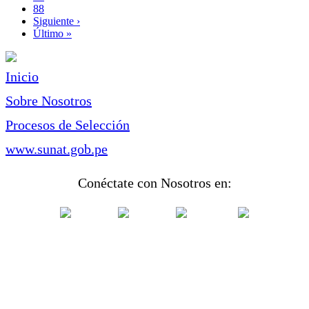
Page
88
Siguiente
Siguiente ›
página
Última
Último »
página
Inicio
Sobre Nosotros
Procesos de Selección
www.sunat.gob.pe
Conéctate con Nosotros en: