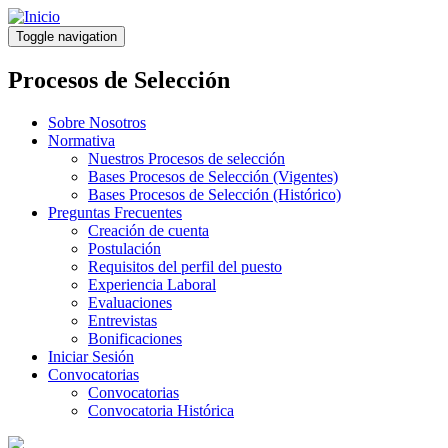
Pasar
al
Toggle navigation
contenido
principal
Procesos de Selección
Sobre Nosotros
Normativa
Nuestros Procesos de selección
Bases Procesos de Selección (Vigentes)
Bases Procesos de Selección (Histórico)
Preguntas Frecuentes
Creación de cuenta
Postulación
Requisitos del perfil del puesto
Experiencia Laboral
Evaluaciones
Entrevistas
Bonificaciones
Iniciar Sesión
Convocatorias
Convocatorias
Convocatoria Histórica