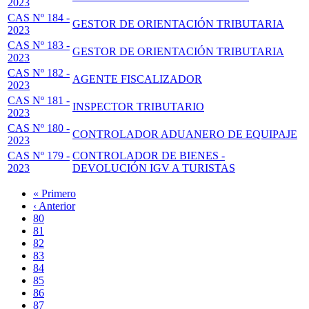
2023
CAS Nº 184 -
GESTOR DE ORIENTACIÓN TRIBUTARIA
2023
CAS Nº 183 -
GESTOR DE ORIENTACIÓN TRIBUTARIA
2023
CAS Nº 182 -
AGENTE FISCALIZADOR
2023
CAS Nº 181 -
INSPECTOR TRIBUTARIO
2023
CAS Nº 180 -
CONTROLADOR ADUANERO DE EQUIPAJE
2023
CAS Nº 179 -
CONTROLADOR DE BIENES -
2023
DEVOLUCIÓN IGV A TURISTAS
Primera
« Primero
página
Página
‹ Anterior
Paginación
anterior
Page
80
Page
81
Page
82
Page
83
Página
84
actual
Page
85
Page
86
Page
87