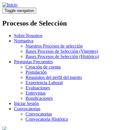
Pasar
al
Toggle navigation
contenido
principal
Procesos de Selección
Sobre Nosotros
Normativa
Nuestros Procesos de selección
Bases Procesos de Selección (Vigentes)
Bases Procesos de Selección (Histórico)
Preguntas Frecuentes
Creación de cuenta
Postulación
Requisitos del perfil del puesto
Experiencia Laboral
Evaluaciones
Entrevistas
Bonificaciones
Iniciar Sesión
Convocatorias
Convocatorias
Convocatoria Histórica