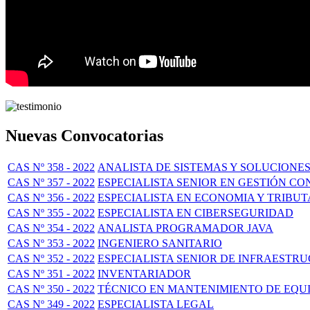
Nuevas Convocatorias
CAS Nº 358 - 2022
ANALISTA DE SISTEMAS Y SOLUCIONE
CAS Nº 357 - 2022
ESPECIALISTA SENIOR EN GESTIÓN C
CAS Nº 356 - 2022
ESPECIALISTA EN ECONOMIA Y TRIBU
CAS Nº 355 - 2022
ESPECIALISTA EN CIBERSEGURIDAD
CAS Nº 354 - 2022
ANALISTA PROGRAMADOR JAVA
CAS Nº 353 - 2022
INGENIERO SANITARIO
CAS Nº 352 - 2022
ESPECIALISTA SENIOR DE INFRAEST
CAS Nº 351 - 2022
INVENTARIADOR
CAS Nº 350 - 2022
TÉCNICO EN MANTENIMIENTO DE EQUI
CAS Nº 349 - 2022
ESPECIALISTA LEGAL