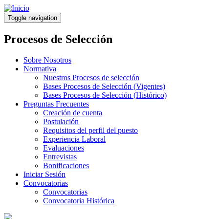
Pasar
al
Toggle navigation
contenido
principal
Procesos de Selección
Sobre Nosotros
Normativa
Nuestros Procesos de selección
Bases Procesos de Selección (Vigentes)
Bases Procesos de Selección (Histórico)
Preguntas Frecuentes
Creación de cuenta
Postulación
Requisitos del perfil del puesto
Experiencia Laboral
Evaluaciones
Entrevistas
Bonificaciones
Iniciar Sesión
Convocatorias
Convocatorias
Convocatoria Histórica