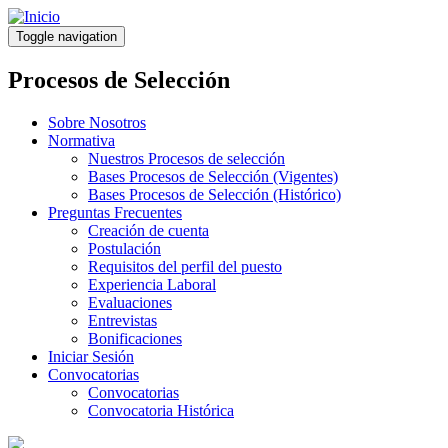
Pasar
al
Toggle navigation
contenido
principal
Procesos de Selección
Sobre Nosotros
Normativa
Nuestros Procesos de selección
Bases Procesos de Selección (Vigentes)
Bases Procesos de Selección (Histórico)
Preguntas Frecuentes
Creación de cuenta
Postulación
Requisitos del perfil del puesto
Experiencia Laboral
Evaluaciones
Entrevistas
Bonificaciones
Iniciar Sesión
Convocatorias
Convocatorias
Convocatoria Histórica