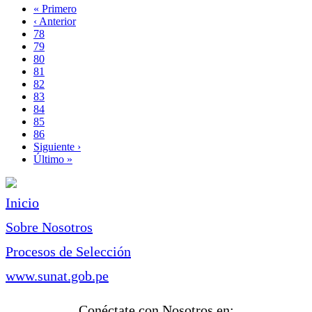
Primera
« Primero
página
Página
‹ Anterior
Paginación
anterior
Page
78
Page
79
Page
80
Page
81
Página
82
actual
Page
83
Page
84
Page
85
Page
86
Siguiente
Siguiente ›
página
Última
Último »
página
Inicio
Sobre Nosotros
Procesos de Selección
www.sunat.gob.pe
Conéctate con Nosotros en: