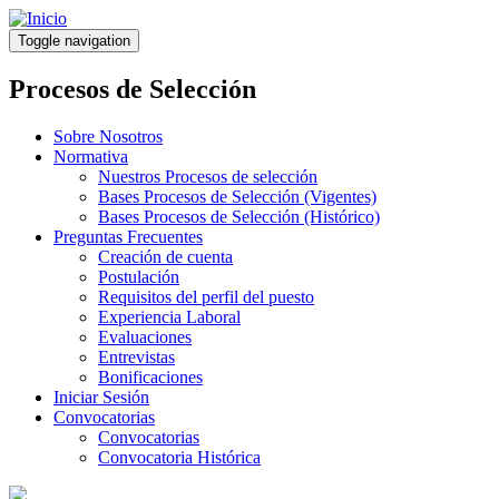
Pasar
al
Toggle navigation
contenido
principal
Procesos de Selección
Sobre Nosotros
Normativa
Nuestros Procesos de selección
Bases Procesos de Selección (Vigentes)
Bases Procesos de Selección (Histórico)
Preguntas Frecuentes
Creación de cuenta
Postulación
Requisitos del perfil del puesto
Experiencia Laboral
Evaluaciones
Entrevistas
Bonificaciones
Iniciar Sesión
Convocatorias
Convocatorias
Convocatoria Histórica