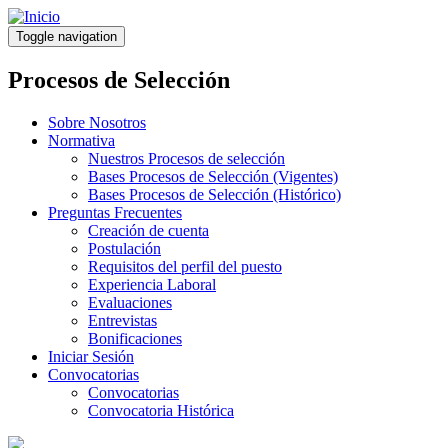
Pasar
al
Toggle navigation
contenido
principal
Procesos de Selección
Sobre Nosotros
Normativa
Nuestros Procesos de selección
Bases Procesos de Selección (Vigentes)
Bases Procesos de Selección (Histórico)
Preguntas Frecuentes
Creación de cuenta
Postulación
Requisitos del perfil del puesto
Experiencia Laboral
Evaluaciones
Entrevistas
Bonificaciones
Iniciar Sesión
Convocatorias
Convocatorias
Convocatoria Histórica