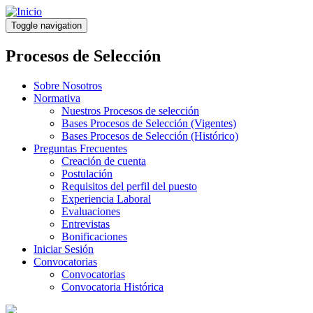
Pasar
al
Toggle navigation
contenido
principal
Procesos de Selección
Sobre Nosotros
Normativa
Nuestros Procesos de selección
Bases Procesos de Selección (Vigentes)
Bases Procesos de Selección (Histórico)
Preguntas Frecuentes
Creación de cuenta
Postulación
Requisitos del perfil del puesto
Experiencia Laboral
Evaluaciones
Entrevistas
Bonificaciones
Iniciar Sesión
Convocatorias
Convocatorias
Convocatoria Histórica