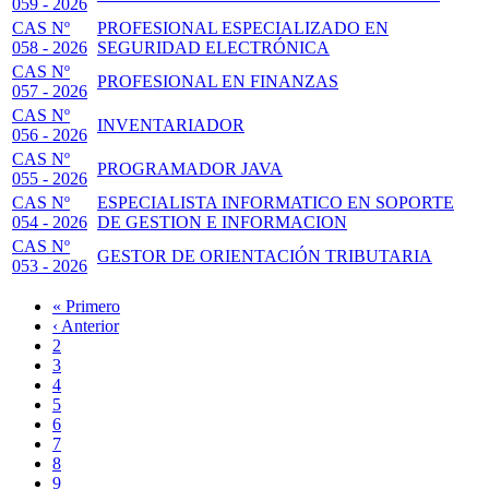
059 - 2026
CAS Nº
PROFESIONAL ESPECIALIZADO EN
058 - 2026
SEGURIDAD ELECTRÓNICA
CAS Nº
PROFESIONAL EN FINANZAS
057 - 2026
CAS Nº
INVENTARIADOR
056 - 2026
CAS Nº
PROGRAMADOR JAVA
055 - 2026
CAS Nº
ESPECIALISTA INFORMATICO EN SOPORTE
054 - 2026
DE GESTION E INFORMACION
CAS Nº
GESTOR DE ORIENTACIÓN TRIBUTARIA
053 - 2026
Primera
« Primero
página
Página
‹ Anterior
Paginación
anterior
Page
2
Page
3
Page
4
Page
5
Página
6
actual
Page
7
Page
8
Page
9