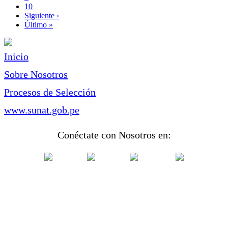
Page
10
Siguiente
Siguiente ›
página
Última
Último »
página
Inicio
Sobre Nosotros
Procesos de Selección
www.sunat.gob.pe
Conéctate con Nosotros en: