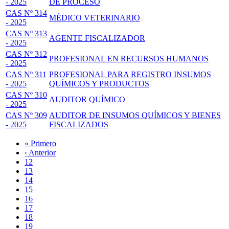
- 2025
DE PROCESO
CAS Nº 314
MÉDICO VETERINARIO
- 2025
CAS Nº 313
AGENTE FISCALIZADOR
- 2025
CAS Nº 312
PROFESIONAL EN RECURSOS HUMANOS
- 2025
CAS Nº 311
PROFESIONAL PARA REGISTRO INSUMOS
- 2025
QUÍMICOS Y PRODUCTOS
CAS Nº 310
AUDITOR QUÍMICO
- 2025
CAS Nº 309
AUDITOR DE INSUMOS QUÍMICOS Y BIENES
- 2025
FISCALIZADOS
Primera
« Primero
página
Página
‹ Anterior
Paginación
anterior
Page
12
Page
13
Page
14
Page
15
Página
16
actual
Page
17
Page
18
Page
19