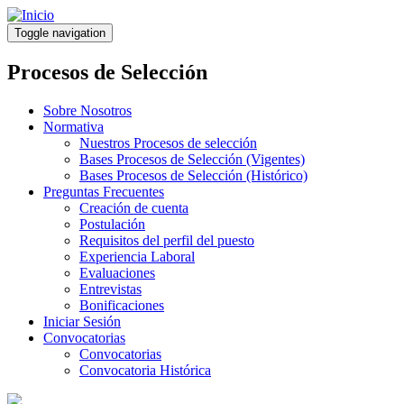
Pasar
al
Toggle navigation
contenido
principal
Procesos de Selección
Sobre Nosotros
Normativa
Nuestros Procesos de selección
Bases Procesos de Selección (Vigentes)
Bases Procesos de Selección (Histórico)
Preguntas Frecuentes
Creación de cuenta
Postulación
Requisitos del perfil del puesto
Experiencia Laboral
Evaluaciones
Entrevistas
Bonificaciones
Iniciar Sesión
Convocatorias
Convocatorias
Convocatoria Histórica