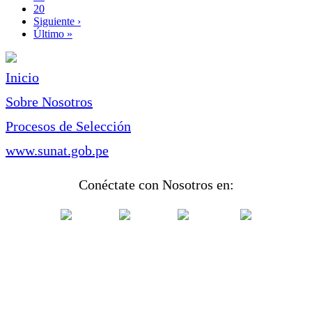
Page
20
Siguiente
Siguiente ›
página
Última
Último »
página
Inicio
Sobre Nosotros
Procesos de Selección
www.sunat.gob.pe
Conéctate con Nosotros en: