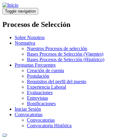
Pasar
al
Toggle navigation
contenido
principal
Procesos de Selección
Sobre Nosotros
Normativa
Nuestros Procesos de selección
Bases Procesos de Selección (Vigentes)
Bases Procesos de Selección (Histórico)
Preguntas Frecuentes
Creación de cuenta
Postulación
Requisitos del perfil del puesto
Experiencia Laboral
Evaluaciones
Entrevistas
Bonificaciones
Iniciar Sesión
Convocatorias
Convocatorias
Convocatoria Histórica