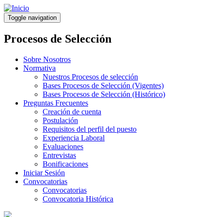
Pasar
al
Toggle navigation
contenido
principal
Procesos de Selección
Sobre Nosotros
Normativa
Nuestros Procesos de selección
Bases Procesos de Selección (Vigentes)
Bases Procesos de Selección (Histórico)
Preguntas Frecuentes
Creación de cuenta
Postulación
Requisitos del perfil del puesto
Experiencia Laboral
Evaluaciones
Entrevistas
Bonificaciones
Iniciar Sesión
Convocatorias
Convocatorias
Convocatoria Histórica