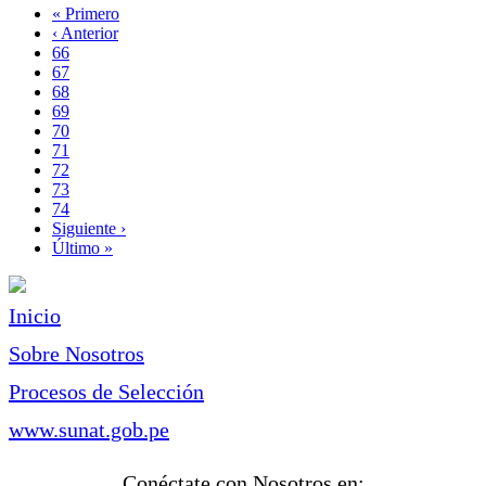
Primera
« Primero
página
Página
‹ Anterior
Paginación
anterior
Page
66
Page
67
Page
68
Page
69
Página
70
actual
Page
71
Page
72
Page
73
Page
74
Siguiente
Siguiente ›
página
Última
Último »
página
Inicio
Sobre Nosotros
Procesos de Selección
www.sunat.gob.pe
Conéctate con Nosotros en: