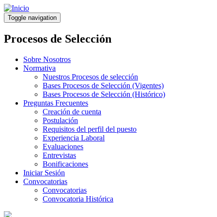
Pasar
al
Toggle navigation
contenido
principal
Procesos de Selección
Sobre Nosotros
Normativa
Nuestros Procesos de selección
Bases Procesos de Selección (Vigentes)
Bases Procesos de Selección (Histórico)
Preguntas Frecuentes
Creación de cuenta
Postulación
Requisitos del perfil del puesto
Experiencia Laboral
Evaluaciones
Entrevistas
Bonificaciones
Iniciar Sesión
Convocatorias
Convocatorias
Convocatoria Histórica