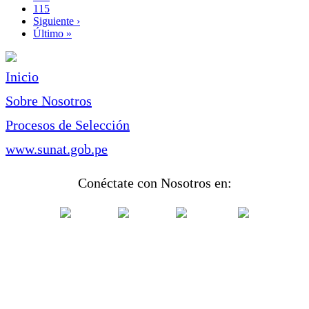
Page
115
Siguiente
Siguiente ›
página
Última
Último »
página
Inicio
Sobre Nosotros
Procesos de Selección
www.sunat.gob.pe
Conéctate con Nosotros en: