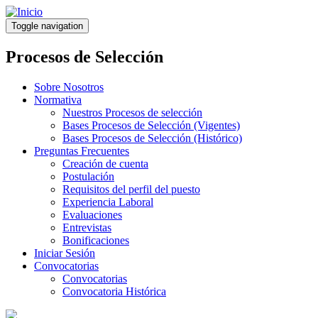
Pasar
al
Toggle navigation
contenido
principal
Procesos de Selección
Sobre Nosotros
Normativa
Nuestros Procesos de selección
Bases Procesos de Selección (Vigentes)
Bases Procesos de Selección (Histórico)
Preguntas Frecuentes
Creación de cuenta
Postulación
Requisitos del perfil del puesto
Experiencia Laboral
Evaluaciones
Entrevistas
Bonificaciones
Iniciar Sesión
Convocatorias
Convocatorias
Convocatoria Histórica