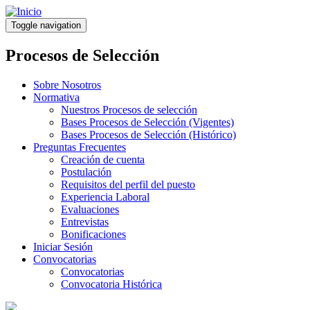
Pasar
al
Toggle navigation
contenido
principal
Procesos de Selección
Sobre Nosotros
Normativa
Nuestros Procesos de selección
Bases Procesos de Selección (Vigentes)
Bases Procesos de Selección (Histórico)
Preguntas Frecuentes
Creación de cuenta
Postulación
Requisitos del perfil del puesto
Experiencia Laboral
Evaluaciones
Entrevistas
Bonificaciones
Iniciar Sesión
Convocatorias
Convocatorias
Convocatoria Histórica