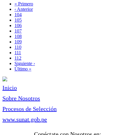
Primera
« Primero
página
Página
‹ Anterior
Paginación
anterior
Page
104
Page
105
Page
106
Page
107
Página
108
actual
Page
109
Page
110
Page
111
Page
112
Siguiente
Siguiente ›
página
Última
Último »
página
Inicio
Sobre Nosotros
Procesos de Selección
www.sunat.gob.pe
Conéctate con Nosotros en: