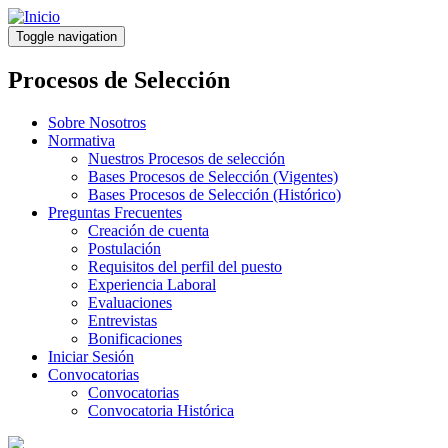
Pasar
al
Toggle navigation
contenido
principal
Procesos de Selección
Sobre Nosotros
Normativa
Nuestros Procesos de selección
Bases Procesos de Selección (Vigentes)
Bases Procesos de Selección (Histórico)
Preguntas Frecuentes
Creación de cuenta
Postulación
Requisitos del perfil del puesto
Experiencia Laboral
Evaluaciones
Entrevistas
Bonificaciones
Iniciar Sesión
Convocatorias
Convocatorias
Convocatoria Histórica