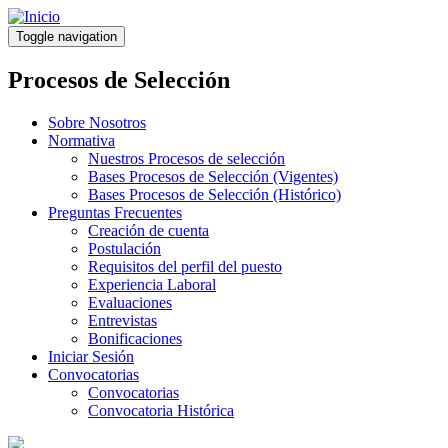
Pasar
al
Toggle navigation
contenido
principal
Procesos de Selección
Sobre Nosotros
Normativa
Nuestros Procesos de selección
Bases Procesos de Selección (Vigentes)
Bases Procesos de Selección (Histórico)
Preguntas Frecuentes
Creación de cuenta
Postulación
Requisitos del perfil del puesto
Experiencia Laboral
Evaluaciones
Entrevistas
Bonificaciones
Iniciar Sesión
Convocatorias
Convocatorias
Convocatoria Histórica