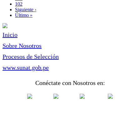
Page
102
Siguiente
Siguiente ›
página
Última
Último »
página
Inicio
Sobre Nosotros
Procesos de Selección
www.sunat.gob.pe
Conéctate con Nosotros en: