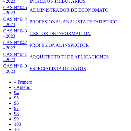
- 2023
INGRESOS TRIBUTARIOS
CAS Nº 045
ADMINISTRADOR DE ECONOMATO
- 2023
CAS Nº 044
PROFESIONAL ANALISTA ESTADISTICO
- 2023
CAS Nº 043
GESTOR DE INFORMACIÓN
- 2023
CAS Nº 042
PROFESIONAL INSPECTOR
- 2023
CAS Nº 041
ARQUITECTO TI DE APLICACIONES
- 2023
CAS Nº 040
ESPECIALISTA DE DATOS
- 2023
Primera
« Primero
página
Página
‹ Anterior
Paginación
anterior
Page
94
Page
95
Page
96
Page
97
Página
98
actual
Page
99
Page
100
Page
101