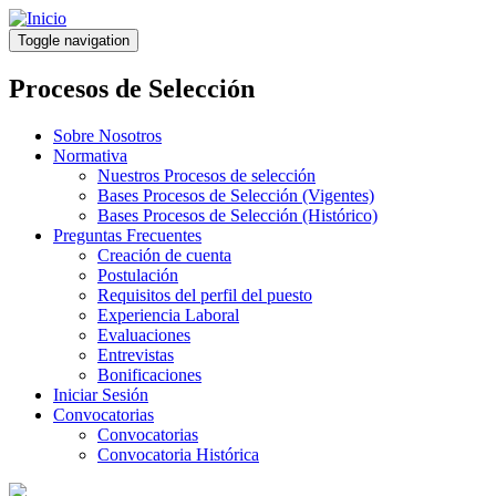
Pasar
al
Toggle navigation
contenido
principal
Procesos de Selección
Sobre Nosotros
Normativa
Nuestros Procesos de selección
Bases Procesos de Selección (Vigentes)
Bases Procesos de Selección (Histórico)
Preguntas Frecuentes
Creación de cuenta
Postulación
Requisitos del perfil del puesto
Experiencia Laboral
Evaluaciones
Entrevistas
Bonificaciones
Iniciar Sesión
Convocatorias
Convocatorias
Convocatoria Histórica