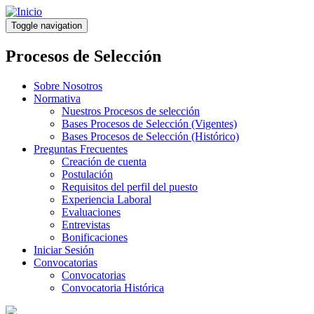
Pasar
al
Toggle navigation
contenido
principal
Procesos de Selección
Sobre Nosotros
Normativa
Nuestros Procesos de selección
Bases Procesos de Selección (Vigentes)
Bases Procesos de Selección (Histórico)
Preguntas Frecuentes
Creación de cuenta
Postulación
Requisitos del perfil del puesto
Experiencia Laboral
Evaluaciones
Entrevistas
Bonificaciones
Iniciar Sesión
Convocatorias
Convocatorias
Convocatoria Histórica