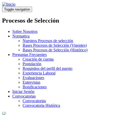
Pasar
al
Toggle navigation
contenido
principal
Procesos de Selección
Sobre Nosotros
Normativa
Nuestros Procesos de selección
Bases Procesos de Selección (Vigentes)
Bases Procesos de Selección (Histórico)
Preguntas Frecuentes
Creación de cuenta
Postulación
Requisitos del perfil del puesto
Experiencia Laboral
Evaluaciones
Entrevistas
Bonificaciones
Iniciar Sesión
Convocatorias
Convocatorias
Convocatoria Histórica