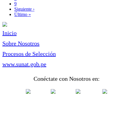
Page
9
Siguiente
Siguiente ›
página
Última
Último »
página
Inicio
Sobre Nosotros
Procesos de Selección
www.sunat.gob.pe
Conéctate con Nosotros en: