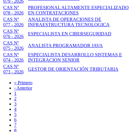
079 - 2026
CAS Nº
PROFESIONAL ALTAMENTE ESPECIALIZADO
078 - 2026
EN CONTRATACIONES
CAS Nº
ANALISTA DE OPERACIONES DE
077 - 2026
INFRAESTRUCTURA TECNOLOGICA
CAS Nº
ESPECIALISTA EN CIBERSEGURIDAD
076 - 2026
CAS Nº
ANALISTA PROGRAMADOR JAVA
075 - 2026
CAS Nº
ESPECIALISTA DESARROLLO SISTEMAS E
074 - 2026
INTEGRACION SENIOR
CAS Nº
GESTOR DE ORIENTACIÓN TRIBUTARIA
073 - 2026
Primera
« Primero
página
Página
‹ Anterior
Paginación
anterior
Page
1
Page
2
Page
3
Página
4
actual
Page
5
Page
6
Page
7
Page
8