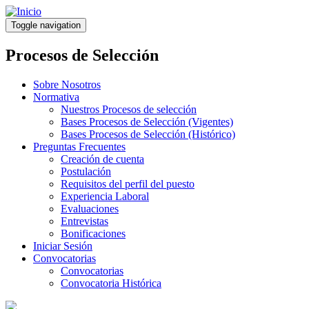
Pasar
al
Toggle navigation
contenido
principal
Procesos de Selección
Sobre Nosotros
Normativa
Nuestros Procesos de selección
Bases Procesos de Selección (Vigentes)
Bases Procesos de Selección (Histórico)
Preguntas Frecuentes
Creación de cuenta
Postulación
Requisitos del perfil del puesto
Experiencia Laboral
Evaluaciones
Entrevistas
Bonificaciones
Iniciar Sesión
Convocatorias
Convocatorias
Convocatoria Histórica