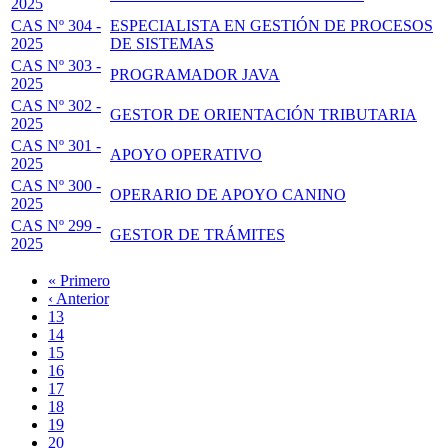
2025
CAS Nº 304 -
ESPECIALISTA EN GESTIÓN DE PROCESOS
2025
DE SISTEMAS
CAS Nº 303 -
PROGRAMADOR JAVA
2025
CAS Nº 302 -
GESTOR DE ORIENTACIÓN TRIBUTARIA
2025
CAS Nº 301 -
APOYO OPERATIVO
2025
CAS Nº 300 -
OPERARIO DE APOYO CANINO
2025
CAS Nº 299 -
GESTOR DE TRÁMITES
2025
Primera
« Primero
página
Página
‹ Anterior
Paginación
anterior
Page
13
Page
14
Page
15
Page
16
Página
17
actual
Page
18
Page
19
Page
20