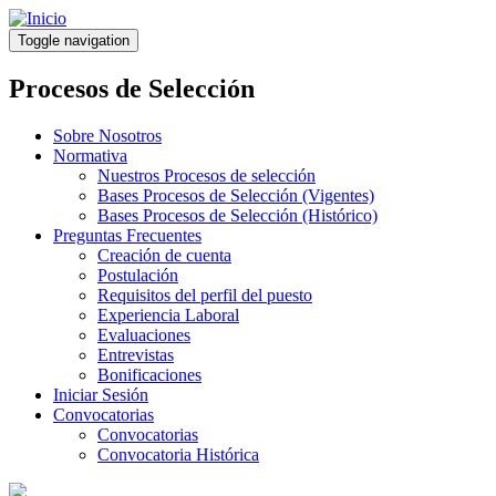
Pasar
al
Toggle navigation
contenido
principal
Procesos de Selección
Sobre Nosotros
Normativa
Nuestros Procesos de selección
Bases Procesos de Selección (Vigentes)
Bases Procesos de Selección (Histórico)
Preguntas Frecuentes
Creación de cuenta
Postulación
Requisitos del perfil del puesto
Experiencia Laboral
Evaluaciones
Entrevistas
Bonificaciones
Iniciar Sesión
Convocatorias
Convocatorias
Convocatoria Histórica