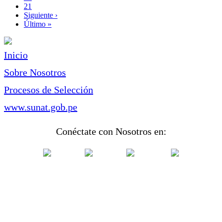
Page
21
Siguiente
Siguiente ›
página
Última
Último »
página
Inicio
Sobre Nosotros
Procesos de Selección
www.sunat.gob.pe
Conéctate con Nosotros en: