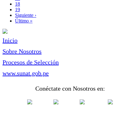
Page
18
Page
19
Siguiente
Siguiente ›
página
Última
Último »
página
Inicio
Sobre Nosotros
Procesos de Selección
www.sunat.gob.pe
Conéctate con Nosotros en: