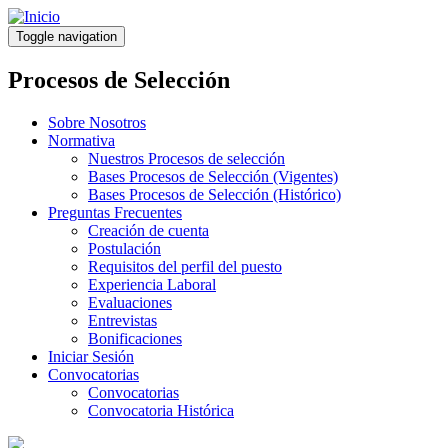
Pasar
al
Toggle navigation
contenido
principal
Procesos de Selección
Sobre Nosotros
Normativa
Nuestros Procesos de selección
Bases Procesos de Selección (Vigentes)
Bases Procesos de Selección (Histórico)
Preguntas Frecuentes
Creación de cuenta
Postulación
Requisitos del perfil del puesto
Experiencia Laboral
Evaluaciones
Entrevistas
Bonificaciones
Iniciar Sesión
Convocatorias
Convocatorias
Convocatoria Histórica