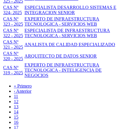
325 - 2025
CAS Nº
ESPECIALISTA DESARROLLO SISTEMAS E
324- 2025
INTEGRACION SENIOR
CAS Nº
EXPERTO DE INFRAESTRUCTURA
323 - 2025
TECNOLOGICA - SERVICIOS WEB
CAS Nº
ESPECIALISTA DE INFRAESTRUCTURA
322 - 2025
TECNOLOGICA - SERVICIOS WEB
CAS Nº
ANALISTA DE CALIDAD ESPECIALIZADO
321 - 2025
CAS Nº
ARQUITECTO DE DATOS SENIOR
320 - 2025
EXPERTO DE INFRAESTRUCTURA
CAS Nº
TECNOLOGICA - INTELIGENCIA DE
319 - 2025
NEGOCIOS
Primera
« Primero
página
Página
‹ Anterior
Paginación
anterior
Page
11
Page
12
Page
13
Page
14
Página
15
actual
Page
16
Page
17