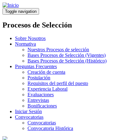
Pasar
al
Toggle navigation
contenido
principal
Procesos de Selección
Sobre Nosotros
Normativa
Nuestros Procesos de selección
Bases Procesos de Selección (Vigentes)
Bases Procesos de Selección (Histórico)
Preguntas Frecuentes
Creación de cuenta
Postulación
Requisitos del perfil del puesto
Experiencia Laboral
Evaluaciones
Entrevistas
Bonificaciones
Iniciar Sesión
Convocatorias
Convocatorias
Convocatoria Histórica