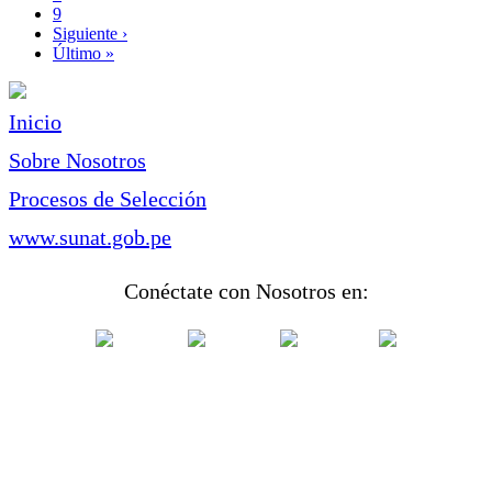
Page
9
Siguiente
Siguiente ›
página
Última
Último »
página
Inicio
Sobre Nosotros
Procesos de Selección
www.sunat.gob.pe
Conéctate con Nosotros en: