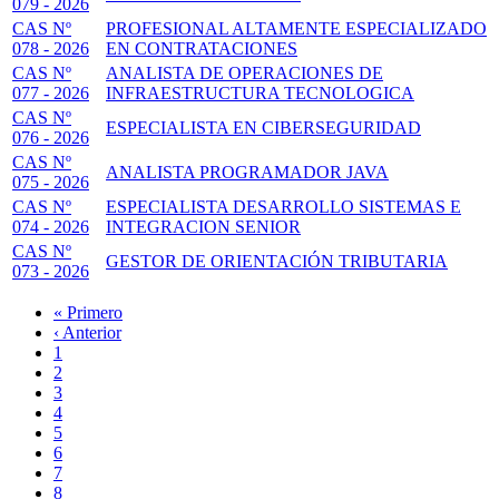
079 - 2026
CAS Nº
PROFESIONAL ALTAMENTE ESPECIALIZADO
078 - 2026
EN CONTRATACIONES
CAS Nº
ANALISTA DE OPERACIONES DE
077 - 2026
INFRAESTRUCTURA TECNOLOGICA
CAS Nº
ESPECIALISTA EN CIBERSEGURIDAD
076 - 2026
CAS Nº
ANALISTA PROGRAMADOR JAVA
075 - 2026
CAS Nº
ESPECIALISTA DESARROLLO SISTEMAS E
074 - 2026
INTEGRACION SENIOR
CAS Nº
GESTOR DE ORIENTACIÓN TRIBUTARIA
073 - 2026
Primera
« Primero
página
Página
‹ Anterior
Paginación
anterior
Page
1
Page
2
Page
3
Página
4
actual
Page
5
Page
6
Page
7
Page
8