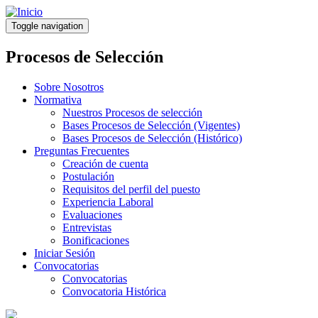
Pasar
al
Toggle navigation
contenido
principal
Procesos de Selección
Sobre Nosotros
Normativa
Nuestros Procesos de selección
Bases Procesos de Selección (Vigentes)
Bases Procesos de Selección (Histórico)
Preguntas Frecuentes
Creación de cuenta
Postulación
Requisitos del perfil del puesto
Experiencia Laboral
Evaluaciones
Entrevistas
Bonificaciones
Iniciar Sesión
Convocatorias
Convocatorias
Convocatoria Histórica