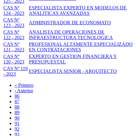
125 - 2023
CAS Nº
ESPECIALISTA EXPERTO EN MODELOS DE
124 - 2023
ANALITICAS AVANZADAS
CAS Nº
ADMINISTRADOR DE ECONOMATO
123 - 2023
CAS Nº
ANALISTA DE OPERACIONES DE
122 - 2023
INFRAESTRUCTURA TECNOLOGICA
CAS Nº
PROFESIONAL ALTAMENTE ESPECIALIZADO
121 - 2023
EN CONTRATACIONES
CAS Nº
EXPERTO EN GESTION FINANCIERA Y
120 - 2023
PRESUPUESTAL
CAS Nº 119
ESPECIALISTA SENIOR - ARQUITECTO
- 2023
Primera
« Primero
página
Página
‹ Anterior
Paginación
anterior
Page
86
Page
87
Page
88
Page
89
Página
90
actual
Page
91
Page
92
Page
93