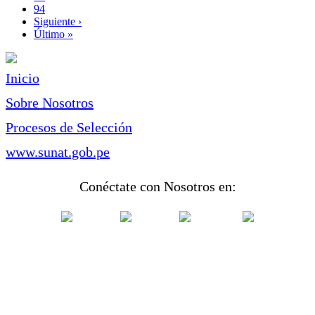
Page
94
Siguiente
Siguiente ›
página
Última
Último »
página
Inicio
Sobre Nosotros
Procesos de Selección
www.sunat.gob.pe
Conéctate con Nosotros en: