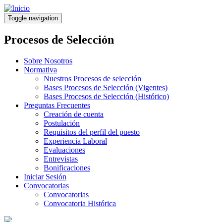
Pasar
al
Toggle navigation
contenido
principal
Procesos de Selección
Sobre Nosotros
Normativa
Nuestros Procesos de selección
Bases Procesos de Selección (Vigentes)
Bases Procesos de Selección (Histórico)
Preguntas Frecuentes
Creación de cuenta
Postulación
Requisitos del perfil del puesto
Experiencia Laboral
Evaluaciones
Entrevistas
Bonificaciones
Iniciar Sesión
Convocatorias
Convocatorias
Convocatoria Histórica