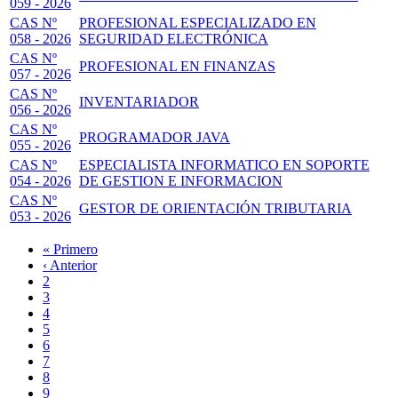
059 - 2026
CAS Nº
PROFESIONAL ESPECIALIZADO EN
058 - 2026
SEGURIDAD ELECTRÓNICA
CAS Nº
PROFESIONAL EN FINANZAS
057 - 2026
CAS Nº
INVENTARIADOR
056 - 2026
CAS Nº
PROGRAMADOR JAVA
055 - 2026
CAS Nº
ESPECIALISTA INFORMATICO EN SOPORTE
054 - 2026
DE GESTION E INFORMACION
CAS Nº
GESTOR DE ORIENTACIÓN TRIBUTARIA
053 - 2026
Primera
« Primero
página
Página
‹ Anterior
Paginación
anterior
Page
2
Page
3
Page
4
Page
5
Página
6
actual
Page
7
Page
8
Page
9