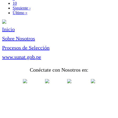
Page
10
Siguiente
Siguiente ›
página
Última
Último »
página
Inicio
Sobre Nosotros
Procesos de Selección
www.sunat.gob.pe
Conéctate con Nosotros en: