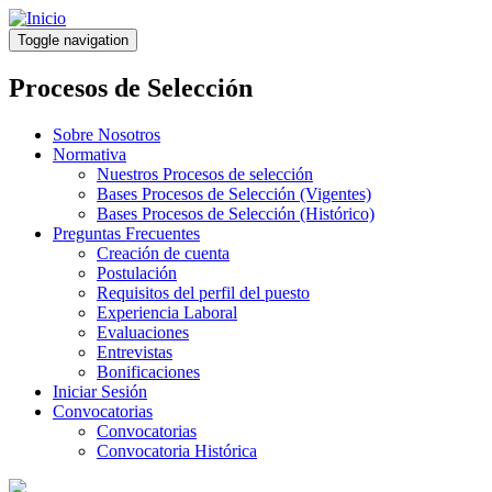
Pasar
al
Toggle navigation
contenido
principal
Procesos de Selección
Sobre Nosotros
Normativa
Nuestros Procesos de selección
Bases Procesos de Selección (Vigentes)
Bases Procesos de Selección (Histórico)
Preguntas Frecuentes
Creación de cuenta
Postulación
Requisitos del perfil del puesto
Experiencia Laboral
Evaluaciones
Entrevistas
Bonificaciones
Iniciar Sesión
Convocatorias
Convocatorias
Convocatoria Histórica