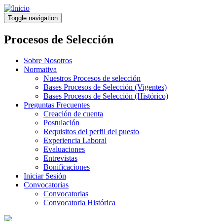
Pasar
al
Toggle navigation
contenido
principal
Procesos de Selección
Sobre Nosotros
Normativa
Nuestros Procesos de selección
Bases Procesos de Selección (Vigentes)
Bases Procesos de Selección (Histórico)
Preguntas Frecuentes
Creación de cuenta
Postulación
Requisitos del perfil del puesto
Experiencia Laboral
Evaluaciones
Entrevistas
Bonificaciones
Iniciar Sesión
Convocatorias
Convocatorias
Convocatoria Histórica