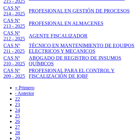
215 - 2025
CAS Nº
PROFESIONAL EN GESTIÓN DE PROCESOS
214 - 2025
CAS Nº
PROFESIONAL EN ALMACENES
213 - 2025
CAS Nº
AGENTE FISCALIZADOR
212 - 2025
CAS Nº
TÉCNICO EN MANTENIMIENTO DE EQUIPOS
211 - 2025
ELECTRICOS Y MECANICOS
CAS Nº
ABOGADO DE REGISTRO DE INSUMOS
210 - 2025
QUÍMICOS
CAS Nº
PROFESIONAL PARA EL CONTROL Y
209 - 2025
FISCALIZACIÓN DE IQBF
Primera
« Primero
página
Página
‹ Anterior
Paginación
anterior
Page
22
Page
23
Page
24
Page
25
Página
26
actual
Page
27
Page
28
Page
29