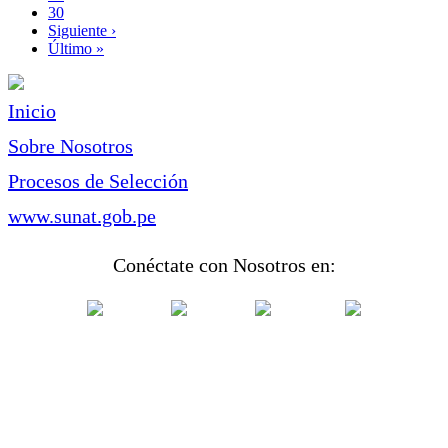
Page
30
Siguiente
Siguiente ›
página
Última
Último »
página
Inicio
Sobre Nosotros
Procesos de Selección
www.sunat.gob.pe
Conéctate con Nosotros en: