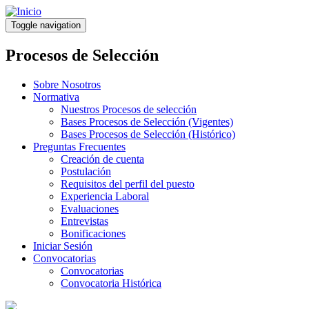
Pasar
al
Toggle navigation
contenido
principal
Procesos de Selección
Sobre Nosotros
Normativa
Nuestros Procesos de selección
Bases Procesos de Selección (Vigentes)
Bases Procesos de Selección (Histórico)
Preguntas Frecuentes
Creación de cuenta
Postulación
Requisitos del perfil del puesto
Experiencia Laboral
Evaluaciones
Entrevistas
Bonificaciones
Iniciar Sesión
Convocatorias
Convocatorias
Convocatoria Histórica