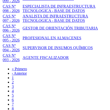
099 - 2026
CAS Nº
ESPECIALISTA DE INFRAESTRUCTURA
098 - 2026
TECNOLOGICA - BASE DE DATOS
CAS Nº
ANALISTA DE INFRAESTRUCTURA
097 - 2026
TECNOLOGICA - BASE DE DATOS
CAS Nº
GESTOR DE ORIENTACIÓN TRIBUTARIA
096 - 2026
CAS Nº
PROFESIONAL EN ALMACENES
095 - 2026
CAS Nº
SUPERVISOR DE INSUMOS QUÍMICOS
094 - 2026
CAS Nº
AGENTE FISCALIZADOR
093 - 2026
Primera
« Primero
página
Página
‹ Anterior
Paginación
anterior
Page
1
Página
2
actual
Page
3
Page
4
Page
5
Page
6
Page
7
Page
8