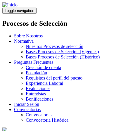
Pasar
al
Toggle navigation
contenido
principal
Procesos de Selección
Sobre Nosotros
Normativa
Nuestros Procesos de selección
Bases Procesos de Selección (Vigentes)
Bases Procesos de Selección (Histórico)
Preguntas Frecuentes
Creación de cuenta
Postulación
Requisitos del perfil del puesto
Experiencia Laboral
Evaluaciones
Entrevistas
Bonificaciones
Iniciar Sesión
Convocatorias
Convocatorias
Convocatoria Histórica