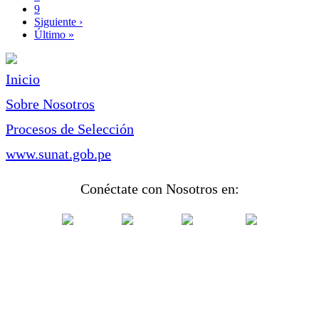
Page
9
Siguiente
Siguiente ›
página
Última
Último »
página
Inicio
Sobre Nosotros
Procesos de Selección
www.sunat.gob.pe
Conéctate con Nosotros en: