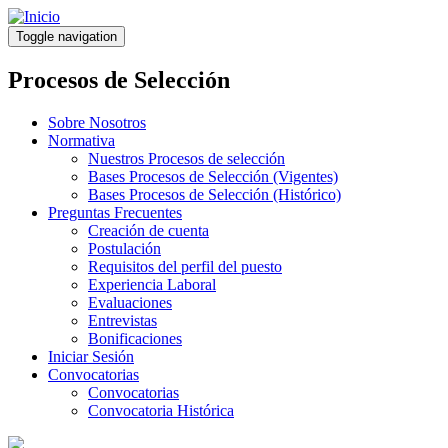
Pasar
al
Toggle navigation
contenido
principal
Procesos de Selección
Sobre Nosotros
Normativa
Nuestros Procesos de selección
Bases Procesos de Selección (Vigentes)
Bases Procesos de Selección (Histórico)
Preguntas Frecuentes
Creación de cuenta
Postulación
Requisitos del perfil del puesto
Experiencia Laboral
Evaluaciones
Entrevistas
Bonificaciones
Iniciar Sesión
Convocatorias
Convocatorias
Convocatoria Histórica