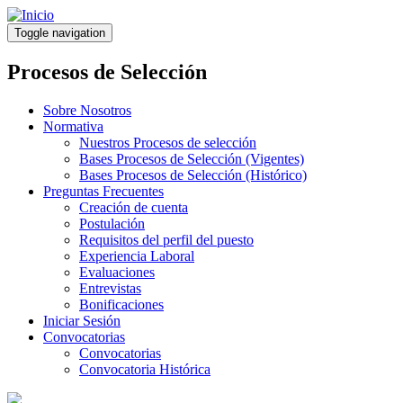
Pasar
al
Toggle navigation
contenido
principal
Procesos de Selección
Sobre Nosotros
Normativa
Nuestros Procesos de selección
Bases Procesos de Selección (Vigentes)
Bases Procesos de Selección (Histórico)
Preguntas Frecuentes
Creación de cuenta
Postulación
Requisitos del perfil del puesto
Experiencia Laboral
Evaluaciones
Entrevistas
Bonificaciones
Iniciar Sesión
Convocatorias
Convocatorias
Convocatoria Histórica