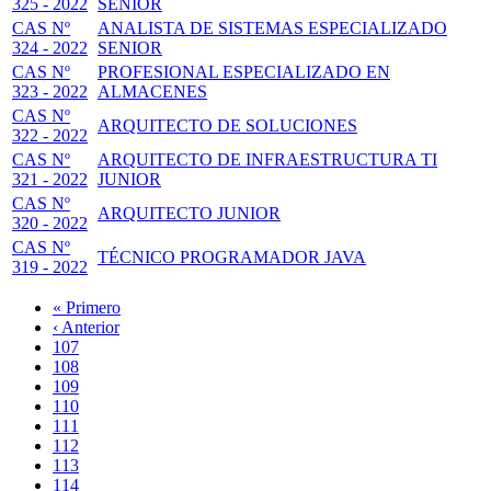
325 - 2022
SENIOR
CAS Nº
ANALISTA DE SISTEMAS ESPECIALIZADO
324 - 2022
SENIOR
CAS Nº
PROFESIONAL ESPECIALIZADO EN
323 - 2022
ALMACENES
CAS Nº
ARQUITECTO DE SOLUCIONES
322 - 2022
CAS Nº
ARQUITECTO DE INFRAESTRUCTURA TI
321 - 2022
JUNIOR
CAS Nº
ARQUITECTO JUNIOR
320 - 2022
CAS Nº
TÉCNICO PROGRAMADOR JAVA
319 - 2022
Primera
« Primero
página
Página
‹ Anterior
Paginación
anterior
Page
107
Page
108
Page
109
Page
110
Página
111
actual
Page
112
Page
113
Page
114