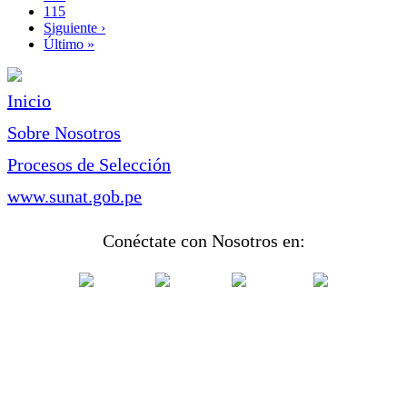
Page
115
Siguiente
Siguiente ›
página
Última
Último »
página
Inicio
Sobre Nosotros
Procesos de Selección
www.sunat.gob.pe
Conéctate con Nosotros en: