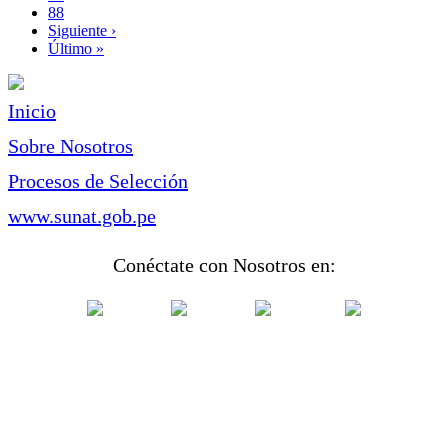
Page
88
Siguiente
Siguiente ›
página
Última
Último »
página
Inicio
Sobre Nosotros
Procesos de Selección
www.sunat.gob.pe
Conéctate con Nosotros en: