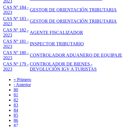
2023
CAS Nº 184 -
GESTOR DE ORIENTACIÓN TRIBUTARIA
2023
CAS Nº 183 -
GESTOR DE ORIENTACIÓN TRIBUTARIA
2023
CAS Nº 182 -
AGENTE FISCALIZADOR
2023
CAS Nº 181 -
INSPECTOR TRIBUTARIO
2023
CAS Nº 180 -
CONTROLADOR ADUANERO DE EQUIPAJE
2023
CAS Nº 179 -
CONTROLADOR DE BIENES -
2023
DEVOLUCIÓN IGV A TURISTAS
Primera
« Primero
página
Página
‹ Anterior
Paginación
anterior
Page
80
Page
81
Page
82
Page
83
Página
84
actual
Page
85
Page
86
Page
87