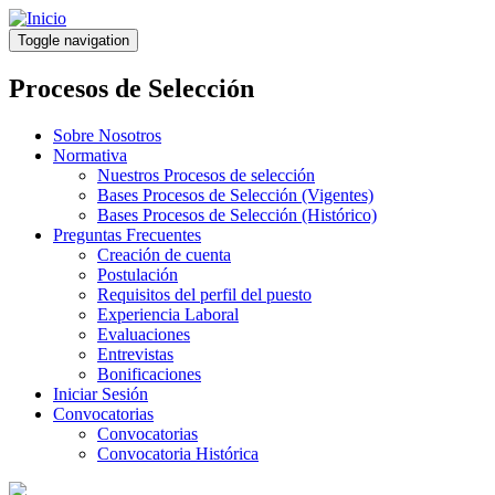
Pasar
al
Toggle navigation
contenido
principal
Procesos de Selección
Sobre Nosotros
Normativa
Nuestros Procesos de selección
Bases Procesos de Selección (Vigentes)
Bases Procesos de Selección (Histórico)
Preguntas Frecuentes
Creación de cuenta
Postulación
Requisitos del perfil del puesto
Experiencia Laboral
Evaluaciones
Entrevistas
Bonificaciones
Iniciar Sesión
Convocatorias
Convocatorias
Convocatoria Histórica