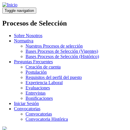
Pasar
al
Toggle navigation
contenido
principal
Procesos de Selección
Sobre Nosotros
Normativa
Nuestros Procesos de selección
Bases Procesos de Selección (Vigentes)
Bases Procesos de Selección (Histórico)
Preguntas Frecuentes
Creación de cuenta
Postulación
Requisitos del perfil del puesto
Experiencia Laboral
Evaluaciones
Entrevistas
Bonificaciones
Iniciar Sesión
Convocatorias
Convocatorias
Convocatoria Histórica