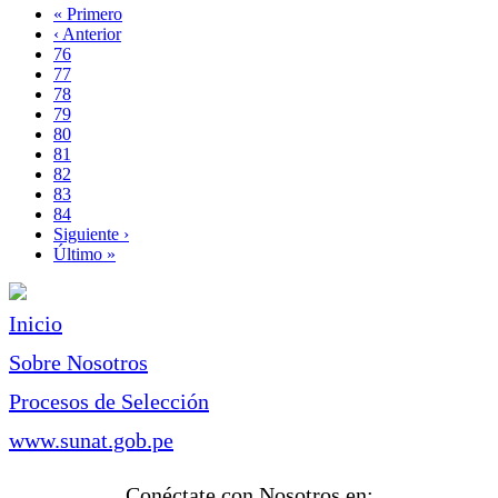
Primera
« Primero
página
Página
‹ Anterior
Paginación
anterior
Page
76
Page
77
Page
78
Page
79
Página
80
actual
Page
81
Page
82
Page
83
Page
84
Siguiente
Siguiente ›
página
Última
Último »
página
Inicio
Sobre Nosotros
Procesos de Selección
www.sunat.gob.pe
Conéctate con Nosotros en: