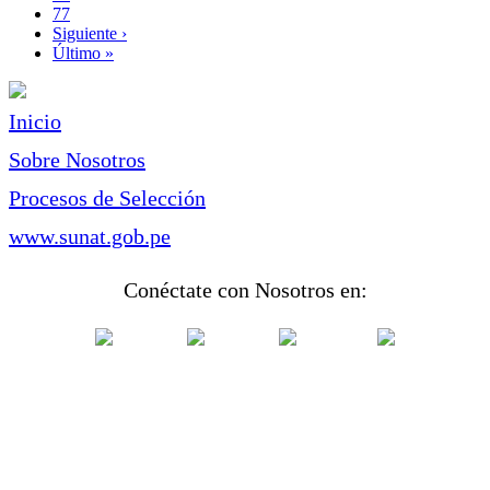
Page
77
Siguiente
Siguiente ›
página
Última
Último »
página
Inicio
Sobre Nosotros
Procesos de Selección
www.sunat.gob.pe
Conéctate con Nosotros en: