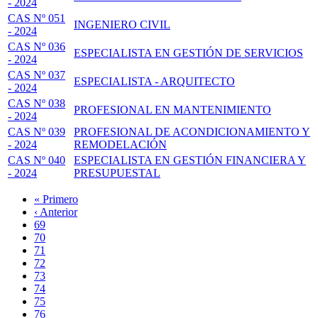
- 2024
CAS Nº 051
INGENIERO CIVIL
- 2024
CAS Nº 036
ESPECIALISTA EN GESTIÓN DE SERVICIOS
- 2024
CAS Nº 037
ESPECIALISTA - ARQUITECTO
- 2024
CAS Nº 038
PROFESIONAL EN MANTENIMIENTO
- 2024
CAS Nº 039
PROFESIONAL DE ACONDICIONAMIENTO Y
- 2024
REMODELACIÓN
CAS Nº 040
ESPECIALISTA EN GESTIÓN FINANCIERA Y
- 2024
PRESUPUESTAL
Primera
« Primero
página
Página
‹ Anterior
Paginación
anterior
Page
69
Page
70
Page
71
Page
72
Página
73
actual
Page
74
Page
75
Page
76