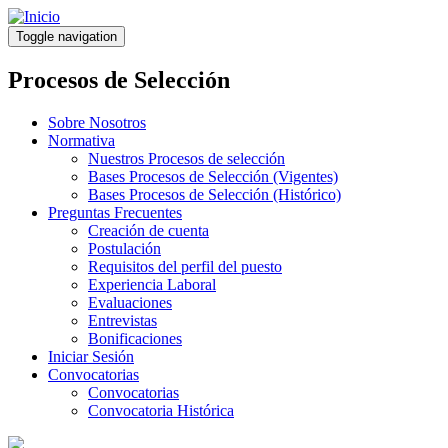
Pasar
al
Toggle navigation
contenido
principal
Procesos de Selección
Sobre Nosotros
Normativa
Nuestros Procesos de selección
Bases Procesos de Selección (Vigentes)
Bases Procesos de Selección (Histórico)
Preguntas Frecuentes
Creación de cuenta
Postulación
Requisitos del perfil del puesto
Experiencia Laboral
Evaluaciones
Entrevistas
Bonificaciones
Iniciar Sesión
Convocatorias
Convocatorias
Convocatoria Histórica