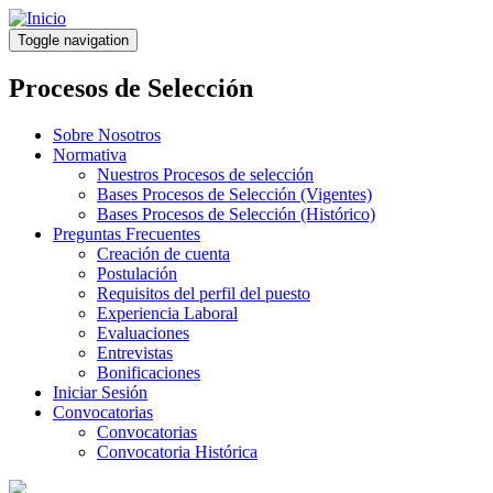
Pasar
al
Toggle navigation
contenido
principal
Procesos de Selección
Sobre Nosotros
Normativa
Nuestros Procesos de selección
Bases Procesos de Selección (Vigentes)
Bases Procesos de Selección (Histórico)
Preguntas Frecuentes
Creación de cuenta
Postulación
Requisitos del perfil del puesto
Experiencia Laboral
Evaluaciones
Entrevistas
Bonificaciones
Iniciar Sesión
Convocatorias
Convocatorias
Convocatoria Histórica