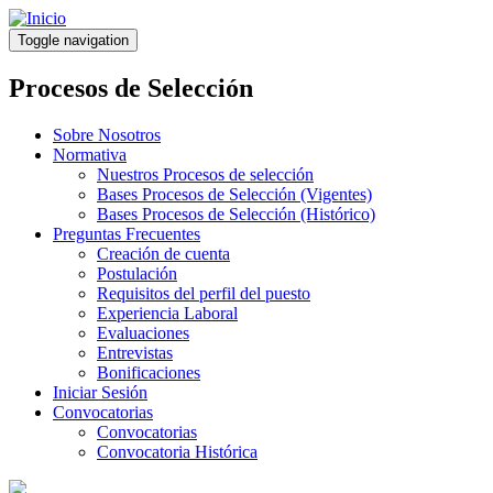
Pasar
al
Toggle navigation
contenido
principal
Procesos de Selección
Sobre Nosotros
Normativa
Nuestros Procesos de selección
Bases Procesos de Selección (Vigentes)
Bases Procesos de Selección (Histórico)
Preguntas Frecuentes
Creación de cuenta
Postulación
Requisitos del perfil del puesto
Experiencia Laboral
Evaluaciones
Entrevistas
Bonificaciones
Iniciar Sesión
Convocatorias
Convocatorias
Convocatoria Histórica