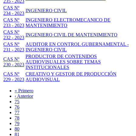
235 - 2023
CAS Nº
INGENIERO CIVIL
234 - 2023
CAS Nº
INGENIERO ELECTROMECANICO DE
233 - 2023
MANTENIMIENTO
CAS Nº
INGENIERO CIVIL DE MANTENIMIENTO
232 - 2023
CAS Nº
AUDITOR EN CONTROL GUBERNAMENTAL -
231 - 2023
INGENIERO CIVIL
PRODUCTOR DE CONTENIDOS
CAS Nº
AUDIOVISUALES SOBRE TEMAS
230 - 2023
INSTITUCIONALES
CAS Nº
CREATIVO Y GESTOR DE PRODUCCIÓN
229 - 2023
AUDIOVISUAL
Primera
« Primero
página
Página
‹ Anterior
Paginación
anterior
Page
75
Page
76
Page
77
Page
78
Página
79
actual
Page
80
Page
81