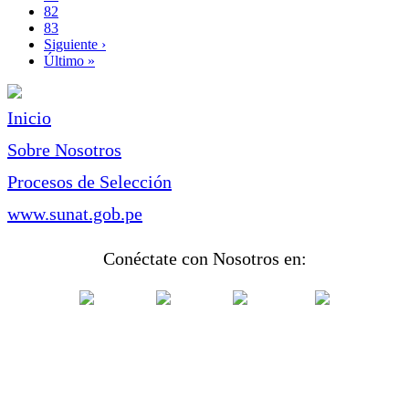
Page
82
Page
83
Siguiente
Siguiente ›
página
Última
Último »
página
Inicio
Sobre Nosotros
Procesos de Selección
www.sunat.gob.pe
Conéctate con Nosotros en: