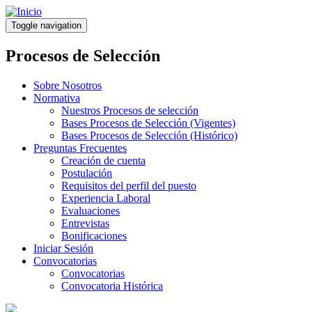
Pasar
al
Toggle navigation
contenido
principal
Procesos de Selección
Sobre Nosotros
Normativa
Nuestros Procesos de selección
Bases Procesos de Selección (Vigentes)
Bases Procesos de Selección (Histórico)
Preguntas Frecuentes
Creación de cuenta
Postulación
Requisitos del perfil del puesto
Experiencia Laboral
Evaluaciones
Entrevistas
Bonificaciones
Iniciar Sesión
Convocatorias
Convocatorias
Convocatoria Histórica