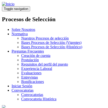
Pasar
al
Toggle navigation
contenido
principal
Procesos de Selección
Sobre Nosotros
Normativa
Nuestros Procesos de selección
Bases Procesos de Selección (Vigentes)
Bases Procesos de Selección (Histórico)
Preguntas Frecuentes
Creación de cuenta
Postulación
Requisitos del perfil del puesto
Experiencia Laboral
Evaluaciones
Entrevistas
Bonificaciones
Iniciar Sesión
Convocatorias
Convocatorias
Convocatoria Histórica