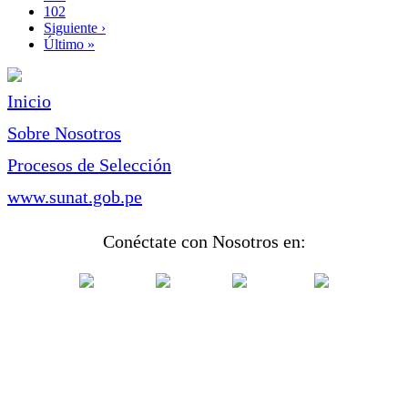
Page
102
Siguiente
Siguiente ›
página
Última
Último »
página
Inicio
Sobre Nosotros
Procesos de Selección
www.sunat.gob.pe
Conéctate con Nosotros en: