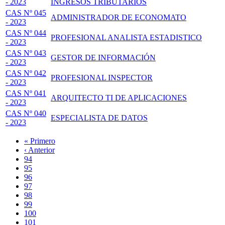
- 2023
INGRESOS TRIBUTARIOS
CAS Nº 045
ADMINISTRADOR DE ECONOMATO
- 2023
CAS Nº 044
PROFESIONAL ANALISTA ESTADISTICO
- 2023
CAS Nº 043
GESTOR DE INFORMACIÓN
- 2023
CAS Nº 042
PROFESIONAL INSPECTOR
- 2023
CAS Nº 041
ARQUITECTO TI DE APLICACIONES
- 2023
CAS Nº 040
ESPECIALISTA DE DATOS
- 2023
Primera
« Primero
página
Página
‹ Anterior
Paginación
anterior
Page
94
Page
95
Page
96
Page
97
Página
98
actual
Page
99
Page
100
Page
101