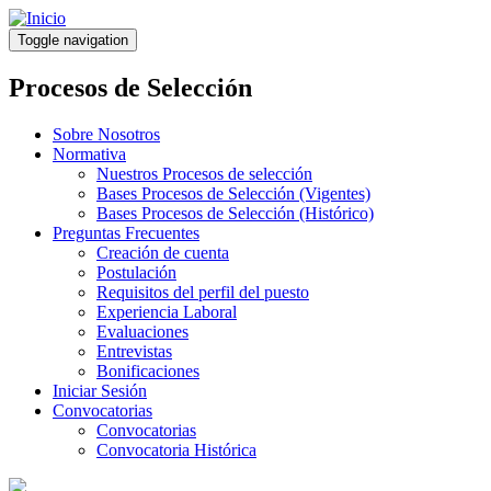
Pasar
al
Toggle navigation
contenido
principal
Procesos de Selección
Sobre Nosotros
Normativa
Nuestros Procesos de selección
Bases Procesos de Selección (Vigentes)
Bases Procesos de Selección (Histórico)
Preguntas Frecuentes
Creación de cuenta
Postulación
Requisitos del perfil del puesto
Experiencia Laboral
Evaluaciones
Entrevistas
Bonificaciones
Iniciar Sesión
Convocatorias
Convocatorias
Convocatoria Histórica