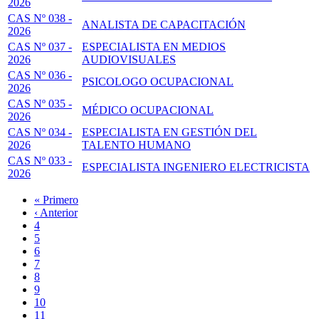
2026
CAS Nº 038 -
ANALISTA DE CAPACITACIÓN
2026
CAS Nº 037 -
ESPECIALISTA EN MEDIOS
2026
AUDIOVISUALES
CAS Nº 036 -
PSICOLOGO OCUPACIONAL
2026
CAS Nº 035 -
MÉDICO OCUPACIONAL
2026
CAS Nº 034 -
ESPECIALISTA EN GESTIÓN DEL
2026
TALENTO HUMANO
CAS Nº 033 -
ESPECIALISTA INGENIERO ELECTRICISTA
2026
Primera
« Primero
página
Página
‹ Anterior
Paginación
anterior
Page
4
Page
5
Page
6
Page
7
Página
8
actual
Page
9
Page
10
Page
11