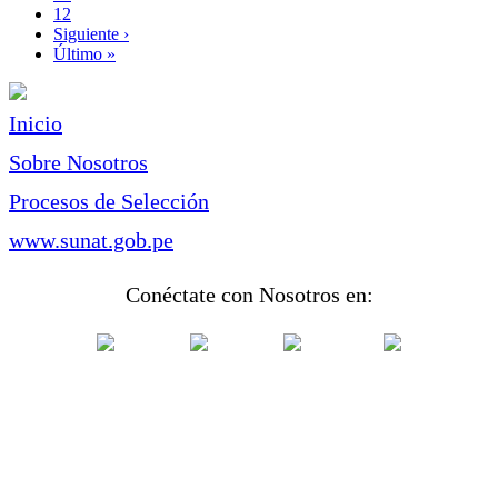
Page
12
Siguiente
Siguiente ›
página
Última
Último »
página
Inicio
Sobre Nosotros
Procesos de Selección
www.sunat.gob.pe
Conéctate con Nosotros en: