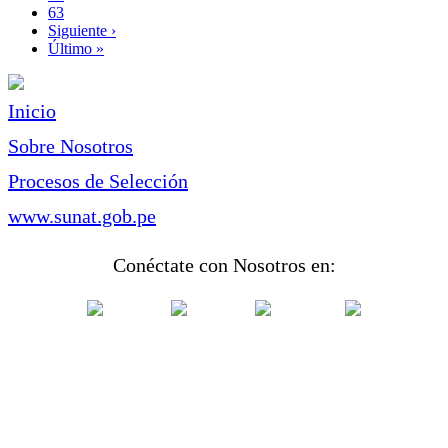
Page
63
Siguiente
Siguiente ›
página
Última
Último »
página
Inicio
Sobre Nosotros
Procesos de Selección
www.sunat.gob.pe
Conéctate con Nosotros en: