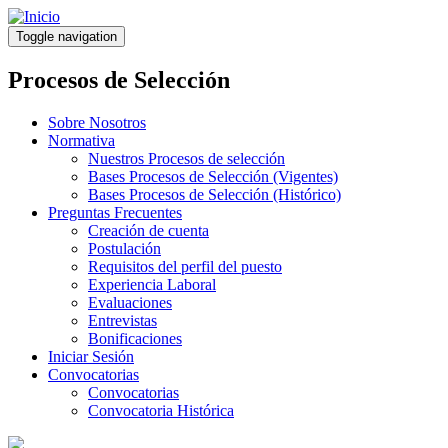
Pasar
al
Toggle navigation
contenido
principal
Procesos de Selección
Sobre Nosotros
Normativa
Nuestros Procesos de selección
Bases Procesos de Selección (Vigentes)
Bases Procesos de Selección (Histórico)
Preguntas Frecuentes
Creación de cuenta
Postulación
Requisitos del perfil del puesto
Experiencia Laboral
Evaluaciones
Entrevistas
Bonificaciones
Iniciar Sesión
Convocatorias
Convocatorias
Convocatoria Histórica