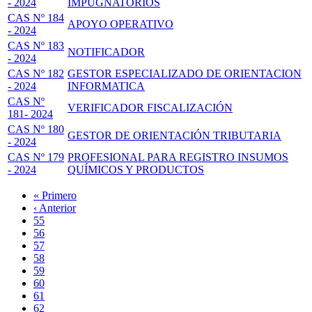
- 2024
IMPUGNATORIOS
CAS Nº 184
APOYO OPERATIVO
- 2024
CAS Nº 183
NOTIFICADOR
- 2024
CAS Nº 182
GESTOR ESPECIALIZADO DE ORIENTACION
- 2024
INFORMATICA
CAS Nº
VERIFICADOR FISCALIZACIÓN
181- 2024
CAS Nº 180
GESTOR DE ORIENTACIÓN TRIBUTARIA
- 2024
CAS Nº 179
PROFESIONAL PARA REGISTRO INSUMOS
- 2024
QUÍMICOS Y PRODUCTOS
Primera
« Primero
página
Página
‹ Anterior
Paginación
anterior
Page
55
Page
56
Page
57
Page
58
Página
59
actual
Page
60
Page
61
Page
62