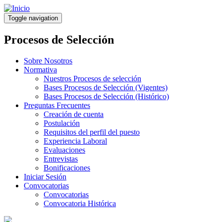
Pasar
al
Toggle navigation
contenido
principal
Procesos de Selección
Sobre Nosotros
Normativa
Nuestros Procesos de selección
Bases Procesos de Selección (Vigentes)
Bases Procesos de Selección (Histórico)
Preguntas Frecuentes
Creación de cuenta
Postulación
Requisitos del perfil del puesto
Experiencia Laboral
Evaluaciones
Entrevistas
Bonificaciones
Iniciar Sesión
Convocatorias
Convocatorias
Convocatoria Histórica