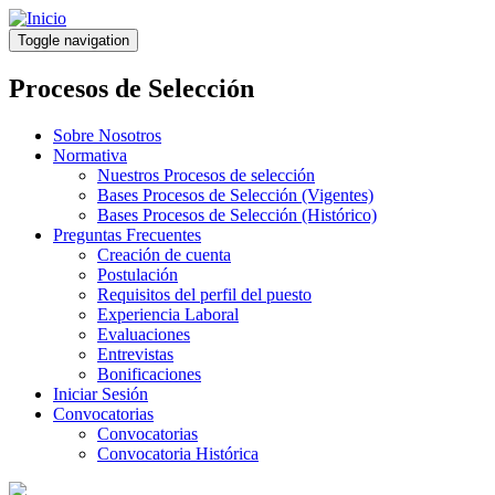
Pasar
al
Toggle navigation
contenido
principal
Procesos de Selección
Sobre Nosotros
Normativa
Nuestros Procesos de selección
Bases Procesos de Selección (Vigentes)
Bases Procesos de Selección (Histórico)
Preguntas Frecuentes
Creación de cuenta
Postulación
Requisitos del perfil del puesto
Experiencia Laboral
Evaluaciones
Entrevistas
Bonificaciones
Iniciar Sesión
Convocatorias
Convocatorias
Convocatoria Histórica