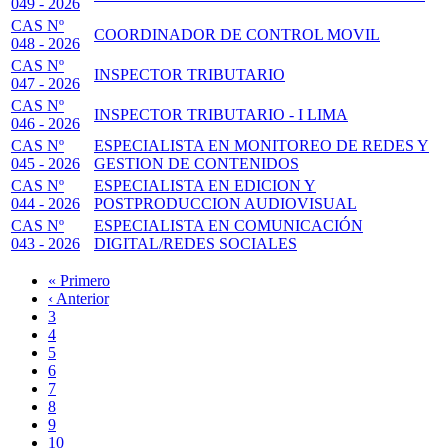
049 - 2026
CAS Nº
COORDINADOR DE CONTROL MOVIL
048 - 2026
CAS Nº
INSPECTOR TRIBUTARIO
047 - 2026
CAS Nº
INSPECTOR TRIBUTARIO - I LIMA
046 - 2026
CAS Nº
ESPECIALISTA EN MONITOREO DE REDES Y
045 - 2026
GESTION DE CONTENIDOS
CAS Nº
ESPECIALISTA EN EDICION Y
044 - 2026
POSTPRODUCCION AUDIOVISUAL
CAS Nº
ESPECIALISTA EN COMUNICACIÓN
043 - 2026
DIGITAL/REDES SOCIALES
Primera
« Primero
página
Página
‹ Anterior
Paginación
anterior
Page
3
Page
4
Page
5
Page
6
Página
7
actual
Page
8
Page
9
Page
10