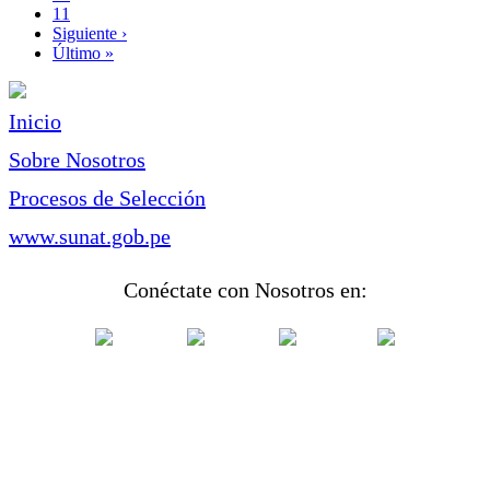
Page
11
Siguiente
Siguiente ›
página
Última
Último »
página
Inicio
Sobre Nosotros
Procesos de Selección
www.sunat.gob.pe
Conéctate con Nosotros en: